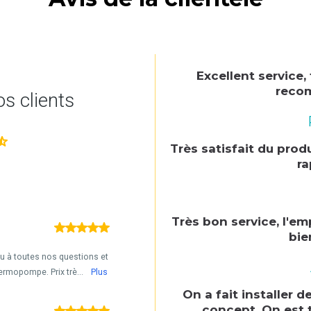
Excellent service,
reco
Très satisfait du prod
ra
Très bon service, l'em
bie
On a fait installer
concept. On est t