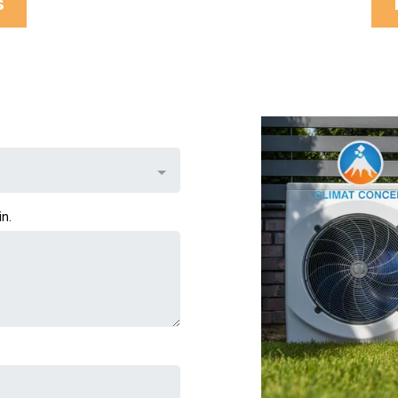
s
in.