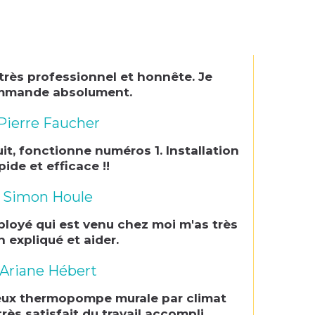
 très professionnel et honnête. Je
mmande absolument.
Pierre Faucher
uit, fonctionne numéros 1. Installation
pide et efficace !!
Simon Houle
ployé qui est venu chez moi m'as très
n expliqué et aider.
Ariane Hébert
 deux thermopompe murale par climat
rès satisfait du travail accompli.